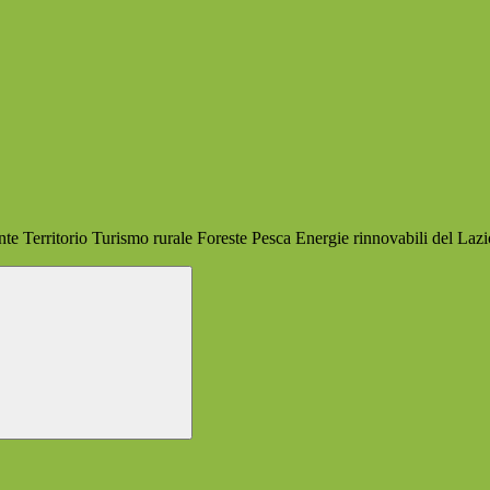
e Territorio Turismo rurale Foreste Pesca Energie rinnovabili del Lazi