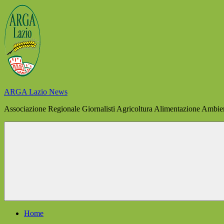
Salta
al
contenuto
ARGA Lazio News
Associazione Regionale Giornalisti Agricoltura Alimentazione Ambient
Menu
Home