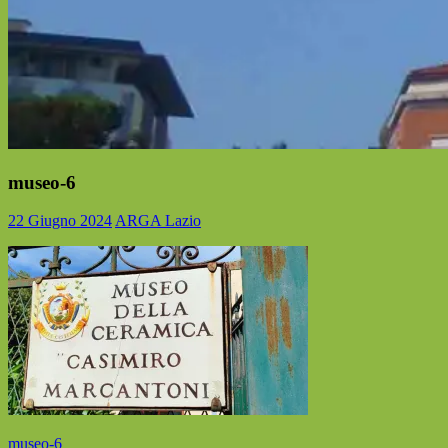
museo-6
22 Giugno 2024
ARGA Lazio
Navigazione
Articolo
museo-6